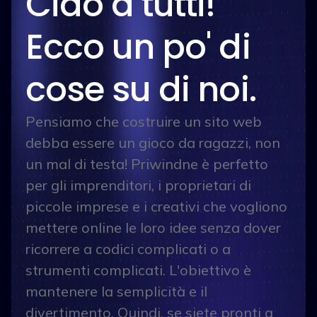
Ciao a tutti!
Ecco un po' di
cose su di noi.
Pensiamo che costruire un sito web
debba essere un gioco da ragazzi, non
un mal di testa! Priwindne è perfetto
per gli imprenditori, i proprietari di
piccole imprese e i creativi che vogliono
mettere online le loro idee senza dover
ricorrere a codici complicati o a
strumenti complicati. L'obiettivo è
mantenere la semplicità e il
divertimento. Quindi, se siete pronti a