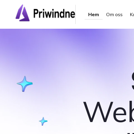
Hem
Om oss
K
Web