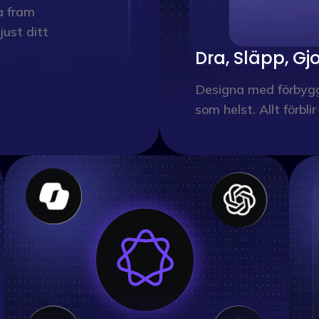
a fram
just ditt
Dra, Släpp, Gjo
Designa med förbygg
som helst. Allt förbli