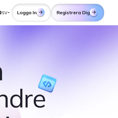
Logga In
Registrera Dig
SV
n
ndre