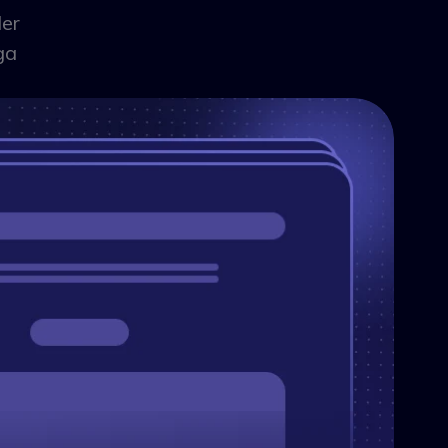
ler
ga