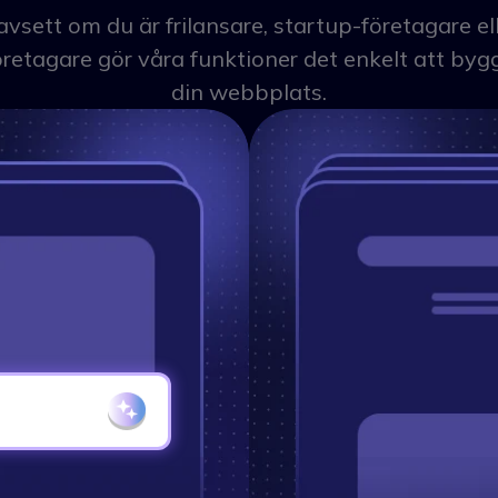
vsett om du är frilansare, startup-företagare el
öretagare gör våra funktioner det enkelt att byg
din webbplats.