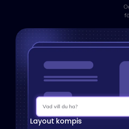
Oa
f
Vad vill du ha?
Layout kompis