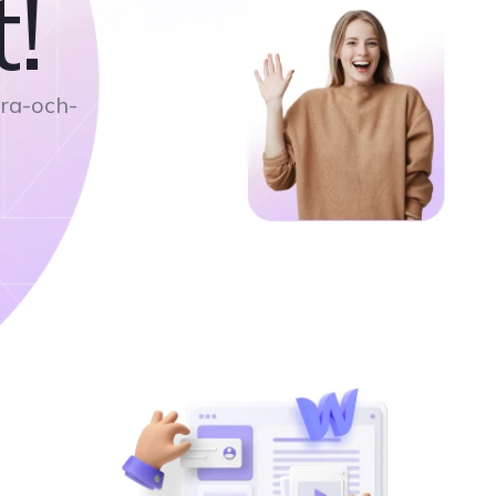
!
dra-och-