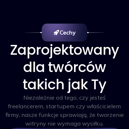
Cechy
Zaprojektowany
dla twórców
takich jak Ty
Niezależnie od tego, czy jesteś
freelancerem, startupem czy właścicielem
firmy, nasze funkcje sprawiają, że tworzenie
witryny nie wymaga wysiłku.