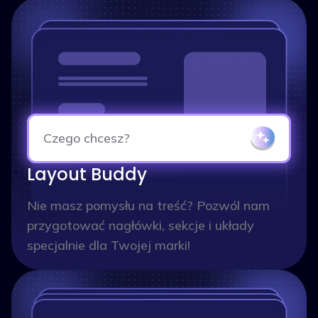
Czego chcesz?
Layout Buddy
Nie masz pomysłu na treść? Pozwól nam
przygotować nagłówki, sekcje i układy
specjalnie dla Twojej marki!