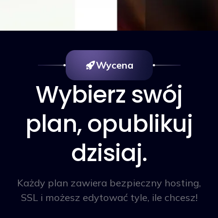
Wycena
Wybierz swój
plan, opublikuj
dzisiaj.
Każdy plan zawiera bezpieczny hosting,
SSL i możesz edytować tyle, ile chcesz!