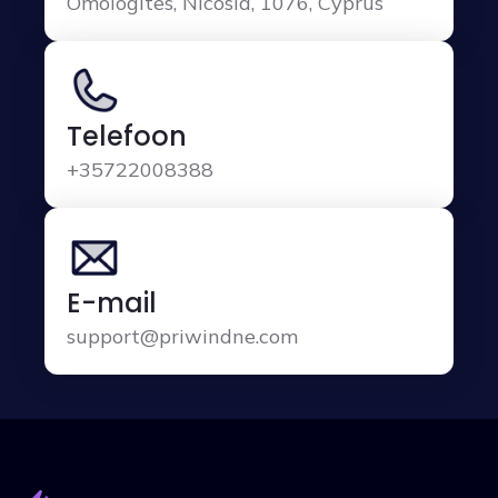
Omologites, Nicosia, 1076, Cyprus
Telefoon
+35722008388
E-mail
support@priwindne.com