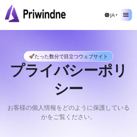
コ
ン
JA
テ
ン
ツ
へ
ス
キ
たった数分で目立つウェブサイト
ッ
プライバシーポリ
プ
シー
お客様の個人情報をどのように保護している
かをご覧ください。