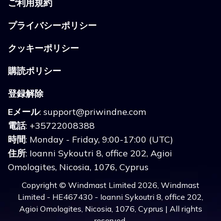
ご利用規約
プライバシーポリシー
クッキーポリシー
購読ポリシー
登録解除
Eメール
:
support@priwindne.com
電話
: +35722008388
時間
: Monday - Friday, 9:00-17:00 (UTC)
住所
: Ioanni Sykoutri 8, office 202, Agioi
Omologites, Nicosia, 1076, Cyprus
Copyright © Windmast Limited 2026, Windmast
Limited - HE467430 - Ioanni Sykoutri 8, office 202,
Agioi Omologites, Nicosia, 1076, Cyprus | All rights
reserved.