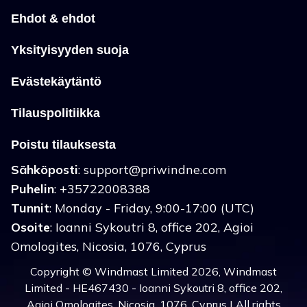
Ehdot & ehdot
Yksityisyyden suoja
Evästekäytäntö
Tilauspolitiikka
Poistu tilauksesta
Sähköposti
:
support@priwindne.com
Puhelin
: +35722008388
Tunnit
: Monday - Friday, 9:00-17:00 (UTC)
Osoite
: Ioanni Sykoutri 8, office 202, Agioi
Omologites, Nicosia, 1076, Cyprus
Copyright © Windmast Limited 2026, Windmast
Limited - HE467430 - Ioanni Sykoutri 8, office 202,
Agioi Omologites, Nicosia, 1076, Cyprus | All rights