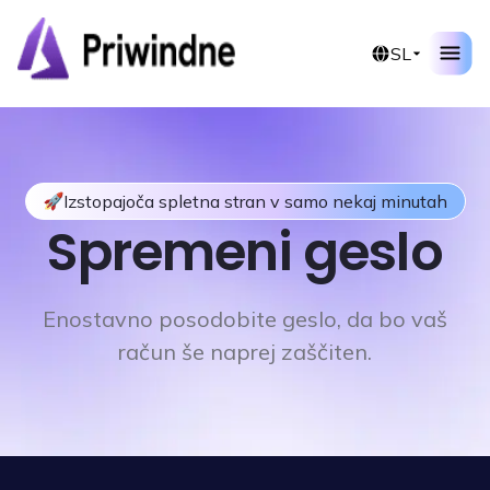
Preskoči
na
SL
vsebino
Izstopajoča spletna stran v samo nekaj minutah
Spremeni geslo
Enostavno posodobite geslo, da bo vaš
račun še naprej zaščiten.