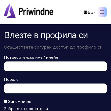
BG
Влезте в профила си
Осъществете сигурен достъп до профила си.
Потребителско име / имейл
Парола
Запомни ме
Забравих паролата си